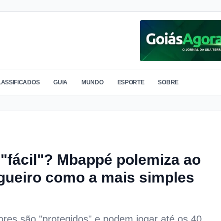
LASSIFICADOS
GUIA
MUNDO
ESPORTE
SOBRE
é "fácil"? Mbappé polemiza ao
agueiro como a mais simples
ores são "protegidos" e podem jogar até os 40