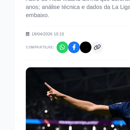
anos; análise técnica e dados da La Li
embaixo.
18/04/2026 10:15
COMPARTILHE: