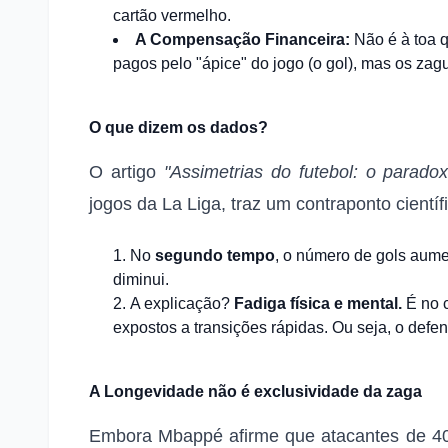
cartão vermelho.
A Compensação Financeira:
Não é à toa q
pagos pelo "ápice" do jogo (o gol), mas os zagu
O que dizem os dados?
O artigo
"Assimetrias do futebol: o parado
jogos da La Liga, traz um contraponto cientí
No
segundo tempo
, o número de gols aum
diminui.
A explicação?
Fadiga física e mental.
É no c
expostos a transições rápidas. Ou seja, o defen
A Longevidade não é exclusividade da zaga
Embora Mbappé afirme que atacantes de 40 