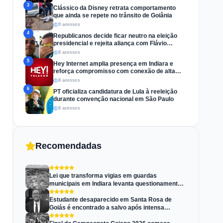
3
Clássico da Disney retrata comportamento
que ainda se repete no trânsito de Goiânia
9 acessos
4
Republicanos decide ficar neutro na eleição
presidencial e rejeita aliança com Flávio
Bolsonaro
8 acessos
5
Hey Internet amplia presença em Indiara e
reforça compromisso com conexão de alta
velocidade
8 acessos
6
PT oficializa candidatura de Lula à reeleição
durante convenção nacional em São Paulo
8 acessos
Recomendadas
Lei que transforma vigias em guardas
municipais em Indiara levanta questionamentos
jurídicos
Estudante desaparecido em Santa Rosa de
Goiás é encontrado a salvo após intensa
mobilização