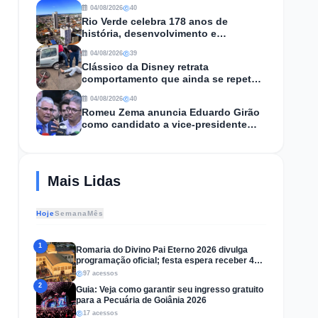
contra restrições da prisão domiciliar
04/08/2026
40
Rio Verde celebra 178 anos de
história, desenvolvimento e
protagonismo econômico em Goiás
04/08/2026
39
Clássico da Disney retrata
comportamento que ainda se repete
no trânsito de Goiânia
04/08/2026
40
Romeu Zema anuncia Eduardo Girão
como candidato a vice-presidente
pelo Novo
Mais Lidas
Hoje
Semana
Mês
1
Romaria do Divino Pai Eterno 2026 divulga
programação oficial; festa espera receber 4
milhões de fiéis
97 acessos
2
Guia: Veja como garantir seu ingresso gratuito
para a Pecuária de Goiânia 2026
17 acessos