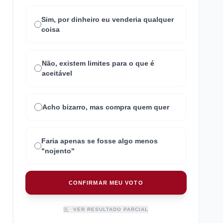
Sim, por dinheiro eu venderia qualquer
coisa
Não, existem limites para o que é
aceitável
Acho bizarro, mas compra quem quer
Faria apenas se fosse algo menos
"nojento"
CONFIRMAR MEU VOTO
VER RESULTADO PARCIAL