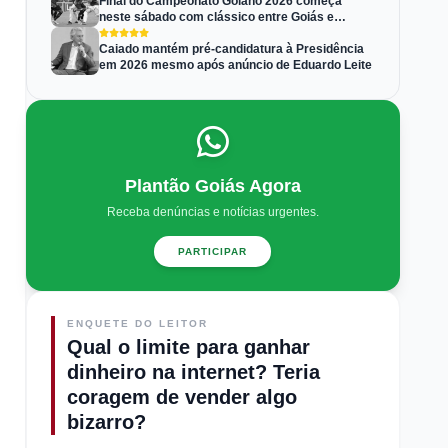
Final do Campeonato Goiano 2026 começa
neste sábado com clássico entre Goiás e
Atlético-GO
Caiado mantém pré-candidatura à Presidência
em 2026 mesmo após anúncio de Eduardo Leite
Plantão Goiás Agora
Receba denúncias e notícias urgentes.
PARTICIPAR
ENQUETE DO LEITOR
Qual o limite para ganhar
dinheiro na internet? Teria
coragem de vender algo
bizarro?