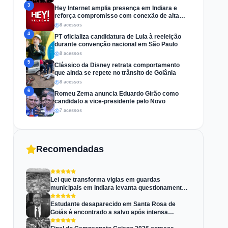
3
Hey Internet amplia presença em Indiara e
reforça compromisso com conexão de alta
velocidade
8 acessos
4
PT oficializa candidatura de Lula à reeleição
durante convenção nacional em São Paulo
8 acessos
5
Clássico da Disney retrata comportamento
que ainda se repete no trânsito de Goiânia
8 acessos
6
Romeu Zema anuncia Eduardo Girão como
candidato a vice-presidente pelo Novo
7 acessos
Recomendadas
Lei que transforma vigias em guardas
municipais em Indiara levanta questionamentos
jurídicos
Estudante desaparecido em Santa Rosa de
Goiás é encontrado a salvo após intensa
mobilização