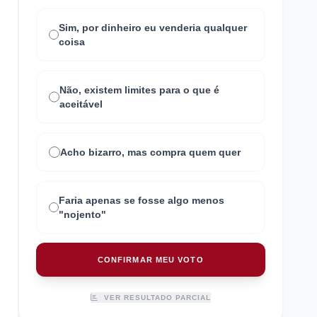
Sim, por dinheiro eu venderia qualquer
coisa
Não, existem limites para o que é
aceitável
Acho bizarro, mas compra quem quer
Faria apenas se fosse algo menos
"nojento"
CONFIRMAR MEU VOTO
VER RESULTADO PARCIAL