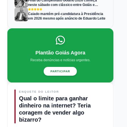
Final do Campeonato Goiano 2026 começa
neste sábado com clássico entre Goiás e
Atlético-GO
Caiado mantém pré-candidatura à Presidência
em 2026 mesmo após anúncio de Eduardo Leite
Plantão Goiás Agora
Receba denúncias e notícias urgentes.
PARTICIPAR
ENQUETE DO LEITOR
Qual o limite para ganhar
dinheiro na internet? Teria
coragem de vender algo
bizarro?