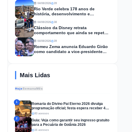
contra restrições da prisão domiciliar
04/08/2026
39
Rio Verde celebra 178 anos de
história, desenvolvimento e
protagonismo econômico em Goiás
04/08/2026
38
Clássico da Disney retrata
comportamento que ainda se repete
no trânsito de Goiânia
04/08/2026
39
Romeu Zema anuncia Eduardo Girão
como candidato a vice-presidente
pelo Novo
Mais Lidas
Hoje
Semana
Mês
1
Romaria do Divino Pai Eterno 2026 divulga
programação oficial; festa espera receber 4
milhões de fiéis
83 acessos
2
Guia: Veja como garantir seu ingresso gratuito
para a Pecuária de Goiânia 2026
16 acessos