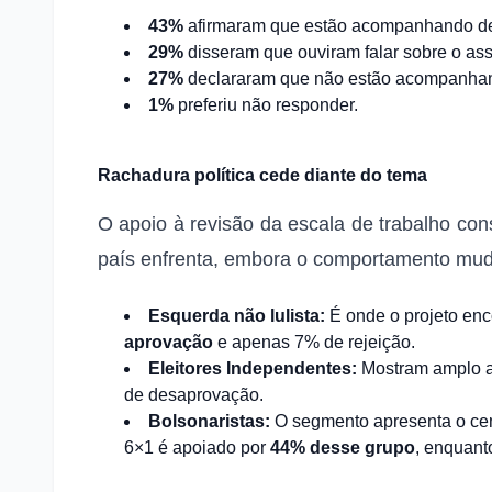
43%
afirmaram que estão acompanhando de 
29%
disseram que ouviram falar sobre o ass
27%
declararam que não estão acompanhan
1%
preferiu não responder.
Rachadura política cede diante do tema
O apoio à revisão da escala de trabalho con
país enfrenta, embora o comportamento mude
Esquerda não lulista:
É onde o projeto enc
aprovação
e apenas 7% de rejeição.
Eleitores Independentes:
Mostram amplo 
de desaprovação.
Bolsonaristas:
O segmento apresenta o cená
6×1 é apoiado por
44% desse grupo
, enquant