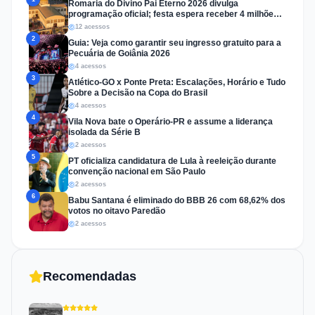
Romaria do Divino Pai Eterno 2026 divulga
programação oficial; festa espera receber 4 milhões
de fiéis
12 acessos
2
Guia: Veja como garantir seu ingresso gratuito para a
Pecuária de Goiânia 2026
4 acessos
3
Atlético-GO x Ponte Preta: Escalações, Horário e Tudo
Sobre a Decisão na Copa do Brasil
4 acessos
4
Vila Nova bate o Operário-PR e assume a liderança
isolada da Série B
2 acessos
5
PT oficializa candidatura de Lula à reeleição durante
convenção nacional em São Paulo
2 acessos
6
Babu Santana é eliminado do BBB 26 com 68,62% dos
votos no oitavo Paredão
2 acessos
Recomendadas