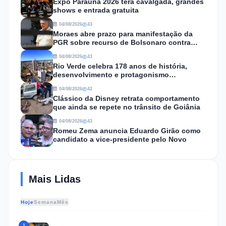
Expo Paraúna 2026 terá cavalgada, grandes
shows e entrada gratuita
04/08/2026
43
Moraes abre prazo para manifestação da
PGR sobre recurso de Bolsonaro contra
restrições da prisão domiciliar
04/08/2026
43
Rio Verde celebra 178 anos de história,
desenvolvimento e protagonismo
econômico em Goiás
04/08/2026
42
Clássico da Disney retrata comportamento
que ainda se repete no trânsito de Goiânia
04/08/2026
43
Romeu Zema anuncia Eduardo Girão como
candidato a vice-presidente pelo Novo
Mais Lidas
Hoje
Semana
Mês
1